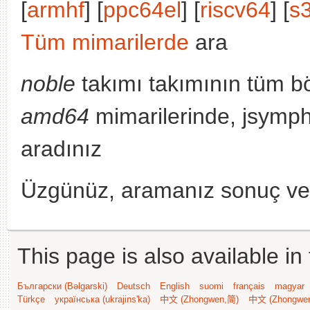
[
armhf
] [
ppc64el
] [
riscv64
] [
s
Tüm mimarilerde
ara
noble
takımı takımının tüm bö
amd64
mimarilerinde, jsymph
aradınız
Üzgünüz, aramanız sonuç v
This page is also available in
Български (Bəlgarski)
Deutsch
English
suomi
français
magyar
Türkçe
українська (ukrajins'ka)
中文 (Zhongwen,简)
中文 (Zhongwe