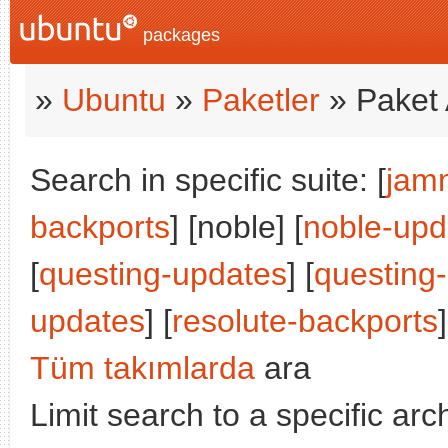
packages
»
Ubuntu
»
Paketler
» Paket 
Search in specific suite: [
jam
backports
] [noble] [
noble-upd
[
questing-updates
] [
questing
updates
] [
resolute-backports
]
Tüm takımlarda
ara
Limit search to a specific arch