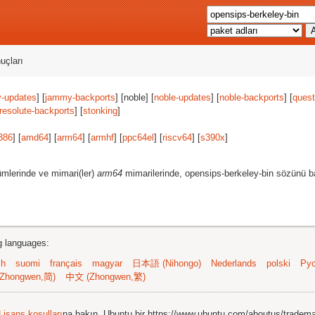
uçları
-updates
] [
jammy-backports
] [noble] [
noble-updates
] [
noble-backports
] [
quest
resolute-backports
] [
stonking
]
386
] [
amd64
] [
arm64
] [
armhf
] [
ppc64el
] [
riscv64
] [
s390x
]
mlerinde ve mimari(ler)
arm64
mimarilerinde, opensips-berkeley-bin sözünü ba
ng languages:
sh
suomi
français
magyar
日本語 (Nihongo)
Nederlands
polski
Рус
Zhongwen,简)
中文 (Zhongwen,繁)
Lisans koşulları
na bakın. Ubuntu bir https://www.ubuntu.com/aboutus/tradem