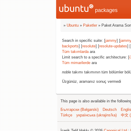
packages
»
Ubuntu
»
Paketler
» Paket Arama Son
Search in specific suite: [
jammy
] [
jammy
backports
] [
resolute
] [
resolute-updates
] [
Tüm takımlarda
ara
Limit search to a specific architecture: [
i
Tüm mimarilerde
ara
noble
takımı takımının tüm bölümler bölü
Üzgünüz, aramanız sonuç vermedi
This page is also available in the followi
Български (Bəlgarski)
Deutsch
Engli
Türkçe
українська (ukrajins'ka)
中文 (
İçerik Telif Hakkı © 2026
Canonical Ltd.
;