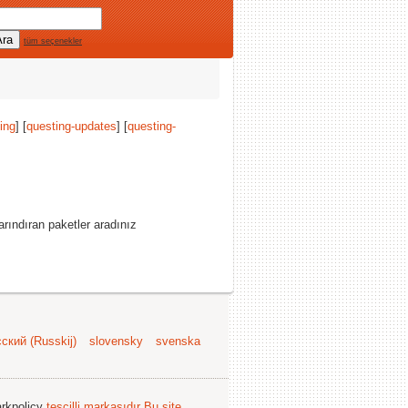
tüm seçenekler
ing
] [
questing-updates
] [
questing-
rındıran paketler aradınız
ский (Russkij)
slovensky
svenska
arkpolicy
tescilli markasıdır
Bu site