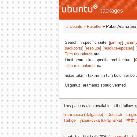
packages
»
Ubuntu
»
Paketler
» Paket Arama Son
Search in specific suite: [
jammy
] [
jammy
backports
] [
resolute
] [
resolute-updates
] [
Tüm takımlarda
ara
Limit search to a specific architecture: [
i
Tüm mimarilerde
ara
noble
takımı takımının tüm bölümler bölü
Üzgünüz, aramanız sonuç vermedi
This page is also available in the followi
Български (Bəlgarski)
Deutsch
Engli
Türkçe
українська (ukrajins'ka)
中文 (
İçerik Telif Hakkı © 2026
Canonical Ltd.
;