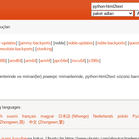
uçları
-updates
] [
jammy-backports
] [noble] [
noble-updates
] [
noble-backports
] [
quest
resolute-backports
] [
stonking
]
386
] [
amd64
] [
arm64
] [
armhf
] [
ppc64el
] [
riscv64
] [
s390x
]
mlerinde ve mimari(ler)
powerpc
mimarilerinde, python-html2text sözünü barın
ng languages:
sh
suomi
français
magyar
日本語 (Nihongo)
Nederlands
polski
Рус
Zhongwen,简)
中文 (Zhongwen,繁)
Lisans koşulları
na bakın. Ubuntu bir https://www.ubuntu.com/aboutus/tradem