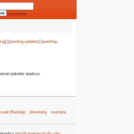
tüm seçenekler
ing
] [
questing-updates
] [
questing-
dıran paketler aradınız
ский (Russkij)
slovensky
svenska
arkpolicy
tescilli markasıdır
Bu site