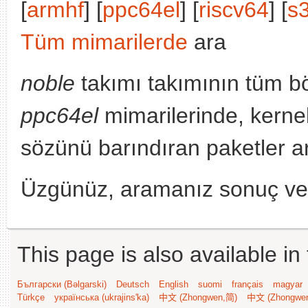
[
armhf
] [
ppc64el
] [
riscv64
] [
s
Tüm mimarilerde
ara
noble
takımı takımının tüm bö
ppc64el
mimarilerinde, kerne
sözünü barındıran paketler a
Üzgünüz, aramanız sonuç v
This page is also available in
Български (Bəlgarski)
Deutsch
English
suomi
français
magyar
Türkçe
українська (ukrajins'ka)
中文 (Zhongwen,简)
中文 (Zhongwe