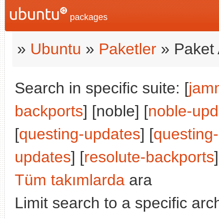
packages
»
Ubuntu
»
Paketler
» Paket 
Search in specific suite: [
jam
backports
] [noble] [
noble-upd
[
questing-updates
] [
questing
updates
] [
resolute-backports
]
Tüm takımlarda
ara
Limit search to a specific arch