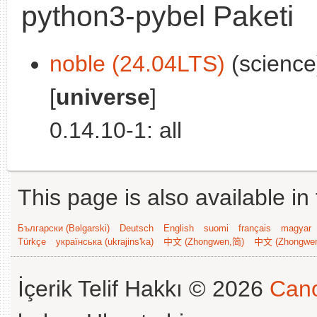
python3-pybel Paketi
noble (24.04LTS)
(science
[
universe
]
0.14.10-1: all
This page is also available in
Български (Bəlgarski)
Deutsch
English
suomi
français
magyar
Türkçe
українська (ukrajins'ka)
中文 (Zhongwen,简)
中文 (Zhongwe
İçerik Telif Hakkı © 2026
Cano