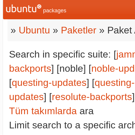
packages
»
Ubuntu
»
Paketler
» Paket 
Search in specific suite: [
jam
backports
] [noble] [
noble-upd
[
questing-updates
] [
questing
updates
] [
resolute-backports
]
Tüm takımlarda
ara
Limit search to a specific arch