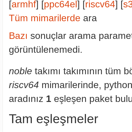
[
armhf
] [
ppc64el
] [
riscv64
] [
s
Tüm mimarilerde
ara
Bazı
sonuçlar arama parametr
görüntülenemedi.
noble
takımı takımının tüm bö
riscv64
mimarilerinde, python
aradınız
1
eşleşen paket bul
Tam eşleşmeler