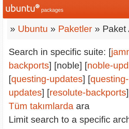
packages
»
Ubuntu
»
Paketler
» Paket 
Search in specific suite: [
jam
backports
] [noble] [
noble-upd
[
questing-updates
] [
questing
updates
] [
resolute-backports
]
Tüm takımlarda
ara
Limit search to a specific arch