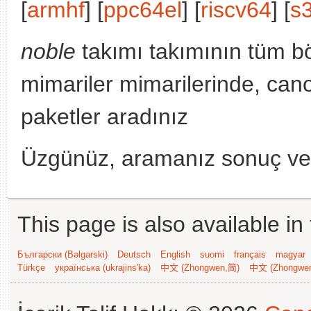
[
armhf
] [
ppc64el
] [
riscv64
] [
s
noble
takımı takımının tüm b
mimariler mimarilerinde, cano
paketler aradınız
Üzgünüz, aramanız sonuç v
This page is also available in
Български (Bəlgarski)
Deutsch
English
suomi
français
magyar
Türkçe
українська (ukrajins'ka)
中文 (Zhongwen,简)
中文 (Zhongwe