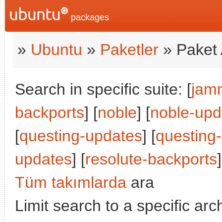
packages
»
Ubuntu
»
Paketler
» Paket 
Search in specific suite: [
jam
backports
] [
noble
] [
noble-upd
[
questing-updates
] [
questing
updates
] [
resolute-backports
]
Tüm takımlarda
ara
Limit search to a specific arch