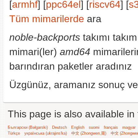
[
armhf
] [
ppc64el
] [
riscv64
] [
s
Tüm mimarilerde
ara
noble-backports
takımı takım
mimari(ler)
amd64
mimarileri
barındıran paketler aradınız
Üzgünüz, aramanız sonuç v
This page is also available in
Български (Bəlgarski)
Deutsch
English
suomi
français
magyar
Türkçe
українська (ukrajins'ka)
中文 (Zhongwen,简)
中文 (Zhongwe