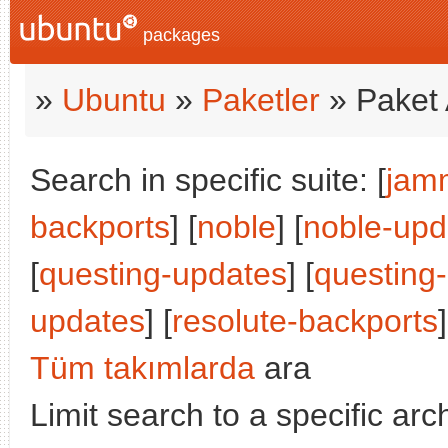
packages
»
Ubuntu
»
Paketler
» Paket 
Search in specific suite: [
jam
backports
] [
noble
] [
noble-upd
[
questing-updates
] [
questing
updates
] [
resolute-backports
]
Tüm takımlarda
ara
Limit search to a specific arch