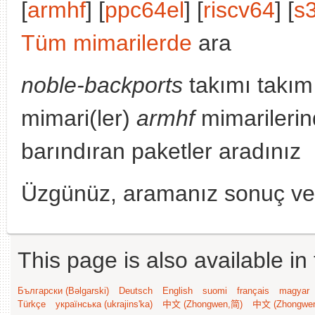
[
armhf
] [
ppc64el
] [
riscv64
] [
s
Tüm mimarilerde
ara
noble-backports
takımı takım
mimari(ler)
armhf
mimarilerin
barındıran paketler aradınız
Üzgünüz, aramanız sonuç v
This page is also available in
Български (Bəlgarski)
Deutsch
English
suomi
français
magyar
Türkçe
українська (ukrajins'ka)
中文 (Zhongwen,简)
中文 (Zhongwe