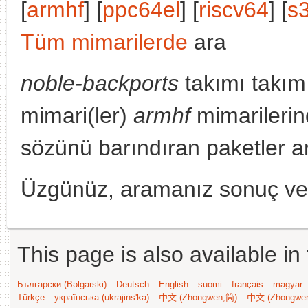
[
armhf
] [
ppc64el
] [
riscv64
] [
s
Tüm mimarilerde
ara
noble-backports
takımı takım
mimari(ler)
armhf
mimarilerin
sözünü barındıran paketler a
Üzgünüz, aramanız sonuç v
This page is also available in
Български (Bəlgarski)
Deutsch
English
suomi
français
magyar
Türkçe
українська (ukrajins'ka)
中文 (Zhongwen,简)
中文 (Zhongwe