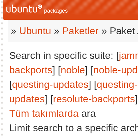
packages
»
Ubuntu
»
Paketler
» Paket 
Search in specific suite: [
jam
backports
] [
noble
] [
noble-upd
[
questing-updates
] [
questing
updates
] [
resolute-backports
]
Tüm takımlarda
ara
Limit search to a specific arch