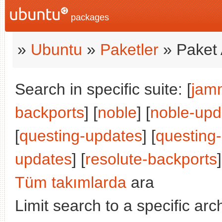
packages
»
Ubuntu
»
Paketler
» Paket 
Search in specific suite: [
jam
backports
] [
noble
] [
noble-upd
[
questing-updates
] [
questing
updates
] [
resolute-backports
]
Tüm takımlarda
ara
Limit search to a specific arch