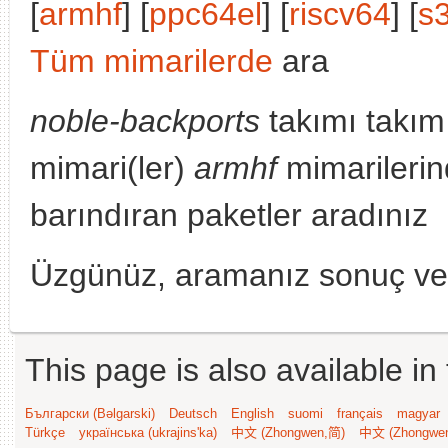
[
armhf
] [
ppc64el
] [
riscv64
] [
s
Tüm mimarilerde
ara
noble-backports
takımı takım
mimari(ler)
armhf
mimarilerin
barındıran paketler aradınız
Üzgünüz, aramanız sonuç v
This page is also available in
Български (Bəlgarski)
Deutsch
English
suomi
français
magyar
Türkçe
українська (ukrajins'ka)
中文 (Zhongwen,简)
中文 (Zhongwe