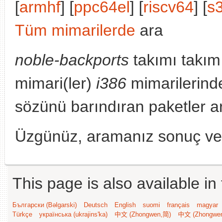
[
armhf
] [
ppc64el
] [
riscv64
] [
s
Tüm mimarilerde
ara
noble-backports
takımı takım
mimari(ler)
i386
mimarilerind
sözünü barındıran paketler a
Üzgünüz, aramanız sonuç v
This page is also available in
Български (Bəlgarski)
Deutsch
English
suomi
français
magyar
Türkçe
українська (ukrajins'ka)
中文 (Zhongwen,简)
中文 (Zhongwe