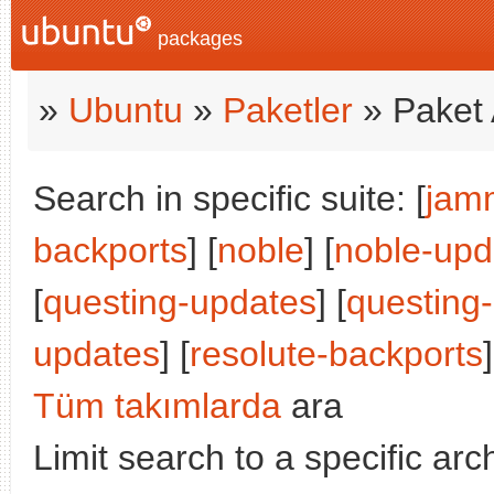
packages
»
Ubuntu
»
Paketler
» Paket 
Search in specific suite: [
jam
backports
] [
noble
] [
noble-upd
[
questing-updates
] [
questing
updates
] [
resolute-backports
]
Tüm takımlarda
ara
Limit search to a specific arch