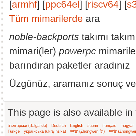
[
armhf
] [
ppc64el
] [
riscv64
] [
s
Tüm mimarilerde
ara
noble-backports
takımı takım
mimari(ler)
powerpc
mimarile
barındıran paketler aradınız
Üzgünüz, aramanız sonuç v
This page is also available in
Български (Bəlgarski)
Deutsch
English
suomi
français
magyar
Türkçe
українська (ukrajins'ka)
中文 (Zhongwen,简)
中文 (Zhongwe