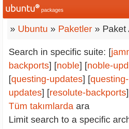
packages
»
Ubuntu
»
Paketler
» Paket 
Search in specific suite: [
jam
backports
] [
noble
] [
noble-upd
[
questing-updates
] [
questing
updates
] [
resolute-backports
]
Tüm takımlarda
ara
Limit search to a specific arch