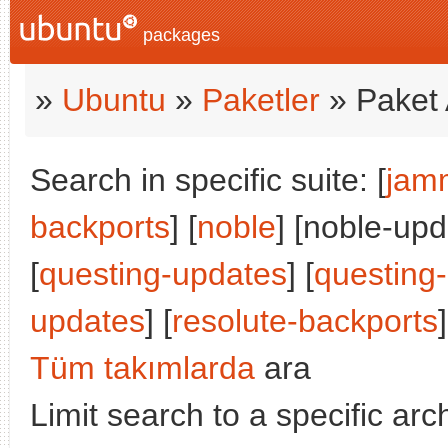
packages
»
Ubuntu
»
Paketler
» Paket 
Search in specific suite: [
jam
backports
] [
noble
] [noble-upd
[
questing-updates
] [
questing
updates
] [
resolute-backports
]
Tüm takımlarda
ara
Limit search to a specific arch