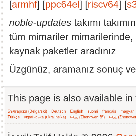
[
armhf
] [
ppc64el
] [
riscv64
] [
s
noble-updates
takımı takımın
tüm mimariler mimarilerinde,
kaynak paketler aradınız
Üzgünüz, aramanız sonuç v
This page is also available in
Български (Bəlgarski)
Deutsch
English
suomi
français
magyar
Türkçe
українська (ukrajins'ka)
中文 (Zhongwen,简)
中文 (Zhongwe