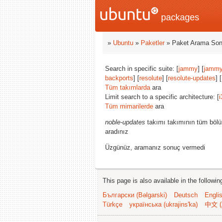
packages
»
Ubuntu
»
Paketler
» Paket Arama Son
Search in specific suite: [
jammy
] [
jammy
backports
] [
resolute
] [
resolute-updates
] [
Tüm takımlarda
ara
Limit search to a specific architecture: [
i
Tüm mimarilerde
ara
noble-updates
takımı takımının tüm bölü
aradınız
Üzgünüz, aramanız sonuç vermedi
This page is also available in the followi
Български (Bəlgarski)
Deutsch
Engli
Türkçe
українська (ukrajins'ka)
中文 (