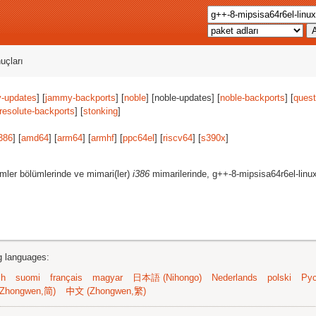
uçları
-updates
] [
jammy-backports
] [
noble
] [noble-updates] [
noble-backports
] [
quest
resolute-backports
] [
stonking
]
386
] [
amd64
] [
arm64
] [
armhf
] [
ppc64el
] [
riscv64
] [
s390x
]
mler bölümlerinde ve mimari(ler)
i386
mimarilerinde, g++-8-mipsisa64r6el-linu
ng languages:
sh
suomi
français
magyar
日本語 (Nihongo)
Nederlands
polski
Рус
Zhongwen,简)
中文 (Zhongwen,繁)