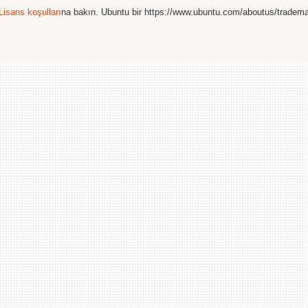
Lisans koşulları
na bakın. Ubuntu bir https://www.ubuntu.com/aboutus/tradem