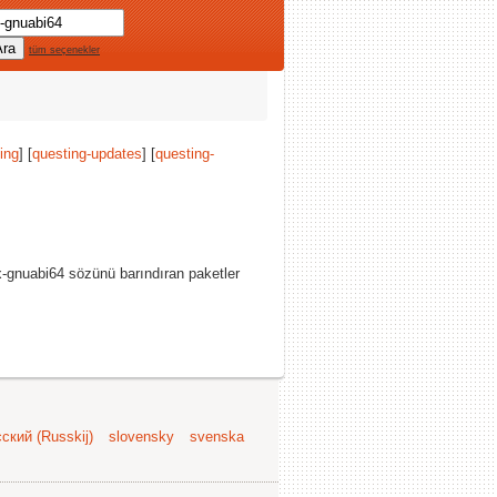
tüm seçenekler
ing
] [
questing-updates
] [
questing-
x-gnuabi64 sözünü barındıran paketler
ский (Russkij)
slovensky
svenska