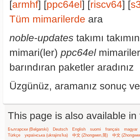
[
armhf
] [
ppc64el
] [
riscv64
] [
s
Tüm mimarilerde
ara
noble-updates
takımı takımın
mimari(ler)
ppc64el
mimariler
barındıran paketler aradınız
Üzgünüz, aramanız sonuç v
This page is also available in
Български (Bəlgarski)
Deutsch
English
suomi
français
magyar
Türkçe
українська (ukrajins'ka)
中文 (Zhongwen,简)
中文 (Zhongwe