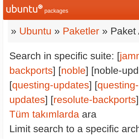
packages
»
Ubuntu
»
Paketler
» Paket 
Search in specific suite: [
jam
backports
] [
noble
] [noble-upd
[
questing-updates
] [
questing
updates
] [
resolute-backports
]
Tüm takımlarda
ara
Limit search to a specific arch