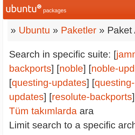
packages
»
Ubuntu
»
Paketler
» Paket 
Search in specific suite: [
jam
backports
] [
noble
] [
noble-upd
[
questing-updates
] [
questing
updates
] [
resolute-backports
]
Tüm takımlarda
ara
Limit search to a specific arch