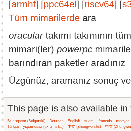
[
armhf
] [
ppc64el
] [
riscv64
] [
s
Tüm mimarilerde
ara
oracular
takımı takımının tüm
mimari(ler)
powerpc
mimarile
barındıran paketler aradınız
Üzgünüz, aramanız sonuç v
This page is also available in
Български (Bəlgarski)
Deutsch
English
suomi
français
magyar
Türkçe
українська (ukrajins'ka)
中文 (Zhongwen,简)
中文 (Zhongwe