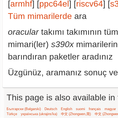
[
armhf
] [
ppc64el
] [
riscv64
] [
s
Tüm mimarilerde
ara
oracular
takımı takımının tüm
mimari(ler)
s390x
mimarileri
barındıran paketler aradınız
Üzgünüz, aramanız sonuç v
This page is also available in
Български (Bəlgarski)
Deutsch
English
suomi
français
magyar
Türkçe
українська (ukrajins'ka)
中文 (Zhongwen,简)
中文 (Zhongwe