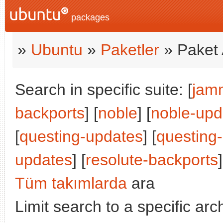
packages
»
Ubuntu
»
Paketler
» Paket 
Search in specific suite: [
jam
backports
] [
noble
] [
noble-upd
[
questing-updates
] [
questing
updates
] [
resolute-backports
]
Tüm takımlarda
ara
Limit search to a specific arch