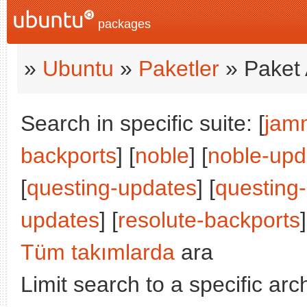
packages
»
Ubuntu
»
Paketler
» Paket 
Search in specific suite: [
jam
backports
] [
noble
] [
noble-upd
[
questing-updates
] [
questing
updates
] [
resolute-backports
]
Tüm takımlarda
ara
Limit search to a specific arch