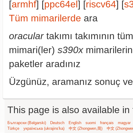
[
armhf
] [
ppc64el
] [
riscv64
] [
s
Tüm mimarilerde
ara
oracular
takımı takımının tüm
mimari(ler)
s390x
mimarilerin
paketler aradınız
Üzgünüz, aramanız sonuç v
This page is also available in
Български (Bəlgarski)
Deutsch
English
suomi
français
magyar
Türkçe
українська (ukrajins'ka)
中文 (Zhongwen,简)
中文 (Zhongwe