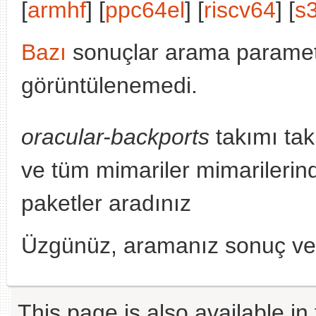
[
armhf
] [
ppc64el
] [
riscv64
] [
s
Bazı
sonuçlar arama parametr
görüntülenemedi.
oracular-backports
takımı tak
ve tüm mimariler mimarileri
paketler aradınız
Üzgünüz, aramanız sonuç v
This page is also available in