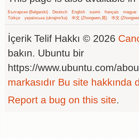
Български (Bəlgarski)
Deutsch
English
suomi
français
magyar
Türkçe
українська (ukrajins'ka)
中文 (Zhongwen,简)
中文 (Zhongwe
İçerik Telif Hakkı © 2026
Cano
bakın. Ubuntu bir
https://www.ubuntu.com/abou
markasıdır
Bu site hakkında d
Report a bug on this site
.