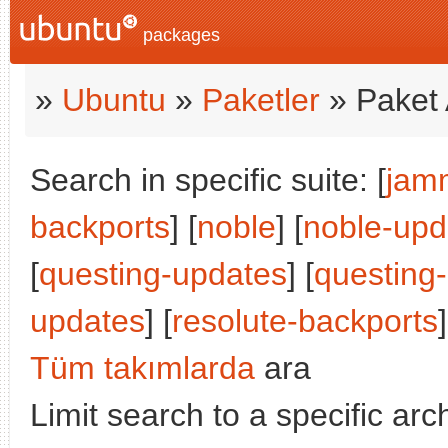
packages
»
Ubuntu
»
Paketler
» Paket 
Search in specific suite: [
jam
backports
] [
noble
] [
noble-upd
[
questing-updates
] [
questing
updates
] [
resolute-backports
]
Tüm takımlarda
ara
Limit search to a specific arch