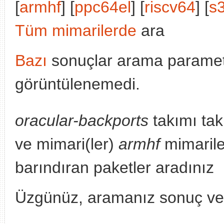
[
armhf
] [
ppc64el
] [
riscv64
] [
s
Tüm mimarilerde
ara
Bazı
sonuçlar arama parametr
görüntülenemedi.
oracular-backports
takımı tak
ve mimari(ler)
armhf
mimarile
barındıran paketler aradınız
Üzgünüz, aramanız sonuç v