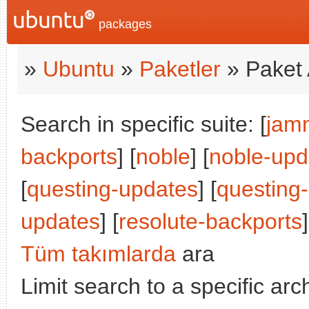
packages
»
Ubuntu
»
Paketler
» Paket 
Search in specific suite: [
jam
backports
] [
noble
] [
noble-upd
[
questing-updates
] [
questing
updates
] [
resolute-backports
]
Tüm takımlarda
ara
Limit search to a specific arch