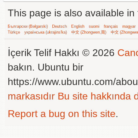
This page is also available in
Български (Bəlgarski)
Deutsch
English
suomi
français
magyar
Türkçe
українська (ukrajins'ka)
中文 (Zhongwen,简)
中文 (Zhongwe
İçerik Telif Hakkı © 2026
Cano
bakın. Ubuntu bir
https://www.ubuntu.com/abou
markasıdır
Bu site hakkında d
Report a bug on this site
.