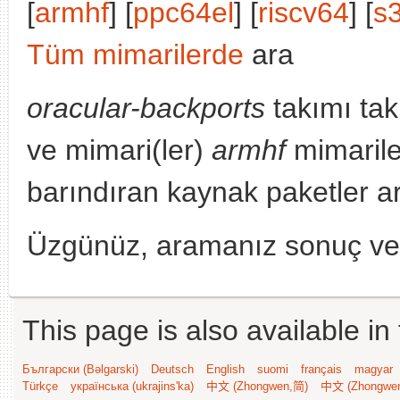
[
armhf
] [
ppc64el
] [
riscv64
] [
s
Tüm mimarilerde
ara
oracular-backports
takımı tak
ve mimari(ler)
armhf
mimarile
barındıran kaynak paketler a
Üzgünüz, aramanız sonuç v
This page is also available in
Български (Bəlgarski)
Deutsch
English
suomi
français
magyar
Türkçe
українська (ukrajins'ka)
中文 (Zhongwen,简)
中文 (Zhongwe