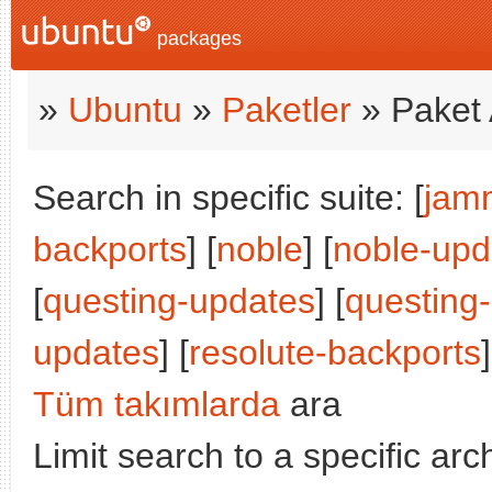
packages
»
Ubuntu
»
Paketler
» Paket 
Search in specific suite: [
jam
backports
] [
noble
] [
noble-upd
[
questing-updates
] [
questing
updates
] [
resolute-backports
]
Tüm takımlarda
ara
Limit search to a specific arch