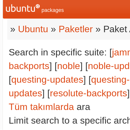
packages
»
Ubuntu
»
Paketler
» Paket 
Search in specific suite: [
jam
backports
] [
noble
] [
noble-upd
[
questing-updates
] [
questing
updates
] [
resolute-backports
]
Tüm takımlarda
ara
Limit search to a specific arch