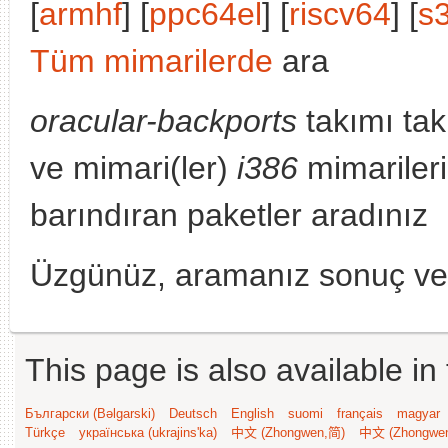
[
armhf
] [
ppc64el
] [
riscv64
] [
s
Tüm mimarilerde
ara
oracular-backports
takımı tak
ve mimari(ler)
i386
mimarileri
barındıran paketler aradınız
Üzgünüz, aramanız sonuç v
This page is also available in
Български (Bəlgarski)
Deutsch
English
suomi
français
magyar
Türkçe
українська (ukrajins'ka)
中文 (Zhongwen,简)
中文 (Zhongwe