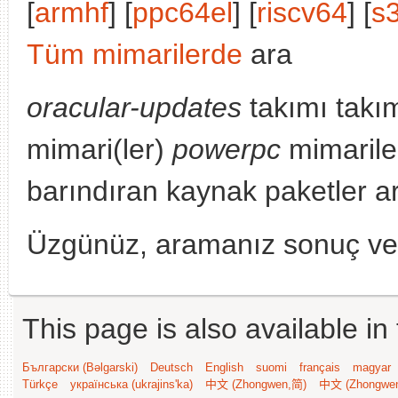
[
armhf
] [
ppc64el
] [
riscv64
] [
s
Tüm mimarilerde
ara
oracular-updates
takımı takı
mimari(ler)
powerpc
mimarile
barındıran kaynak paketler a
Üzgünüz, aramanız sonuç v
This page is also available in
Български (Bəlgarski)
Deutsch
English
suomi
français
magyar
Türkçe
українська (ukrajins'ka)
中文 (Zhongwen,简)
中文 (Zhongwe