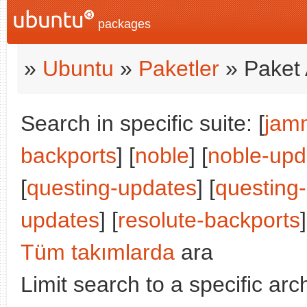
packages
»
Ubuntu
»
Paketler
» Paket 
Search in specific suite: [
jam
backports
] [
noble
] [
noble-upd
[
questing-updates
] [
questing
updates
] [
resolute-backports
]
Tüm takımlarda
ara
Limit search to a specific arch