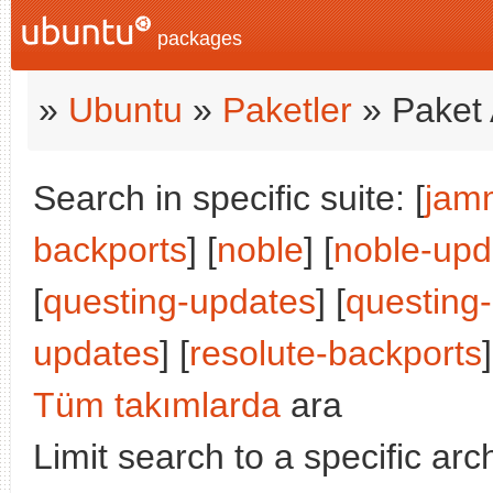
packages
»
Ubuntu
»
Paketler
» Paket 
Search in specific suite: [
jam
backports
] [
noble
] [
noble-upd
[
questing-updates
] [
questing
updates
] [
resolute-backports
]
Tüm takımlarda
ara
Limit search to a specific arch