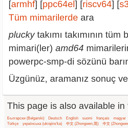
[
armhf
] [
ppc64el
] [
riscv64
] [
s
Tüm mimarilerde
ara
plucky
takımı takımının tüm 
mimari(ler)
amd64
mimariler
powerpc-smp-di sözünü barın
Üzgünüz, aramanız sonuç v
This page is also available in
Български (Bəlgarski)
Deutsch
English
suomi
français
magyar
Türkçe
українська (ukrajins'ka)
中文 (Zhongwen,简)
中文 (Zhongwe