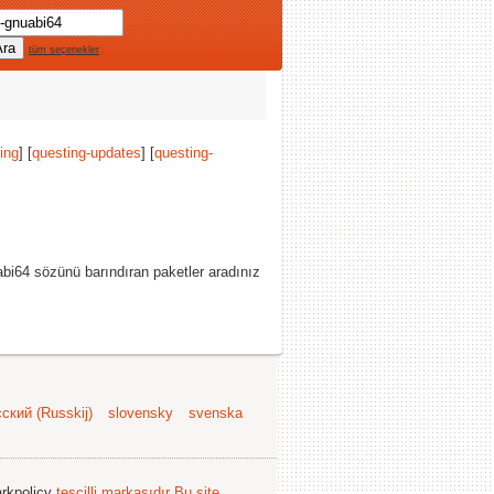
tüm seçenekler
ing
] [
questing-updates
] [
questing-
bi64 sözünü barındıran paketler aradınız
ский (Russkij)
slovensky
svenska
arkpolicy
tescilli markasıdır
Bu site