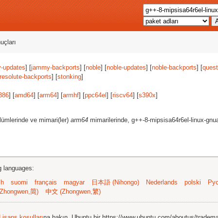
uçları
-updates
] [
jammy-backports
] [
noble
] [
noble-updates
] [
noble-backports
] [
quest
resolute-backports
] [
stonking
]
386
] [
amd64
] [
arm64
] [
armhf
] [
ppc64el
] [
riscv64
] [
s390x
]
lümlerinde ve mimari(ler)
arm64
mimarilerinde, g++-8-mipsisa64r6el-linux-gnua
ng languages:
sh
suomi
français
magyar
日本語 (Nihongo)
Nederlands
polski
Рус
Zhongwen,简)
中文 (Zhongwen,繁)
Lisans koşulları
na bakın. Ubuntu bir https://www.ubuntu.com/aboutus/tradem