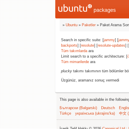
packages
»
Ubuntu
»
Paketler
» Paket Arama Son
Search in specific suite: [
jammy
] [
jammy
backports
] [
resolute
] [
resolute-updates
] [
Tüm takımlarda
ara
Limit search to a specific architecture: [
i
Tüm mimarilerde
ara
plucky
takımı takımının tüm bölümler bö
Üzgünüz, aramanız sonuç vermedi
This page is also available in the followi
Български (Bəlgarski)
Deutsch
Engli
Türkçe
українська (ukrajins'ka)
中文 (
İçerik Telif Hakkı © 2026
Canonical Ltd.
;