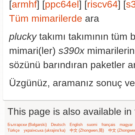
[
armhf
] [
ppc64el
] [
riscv64
] [
s
Tüm mimarilerde
ara
plucky
takımı takımının tüm 
mimari(ler)
s390x
mimarilerin
sözünü barındıran paketler a
Üzgünüz, aramanız sonuç v
This page is also available in
Български (Bəlgarski)
Deutsch
English
suomi
français
magyar
Türkçe
українська (ukrajins'ka)
中文 (Zhongwen,简)
中文 (Zhongwe