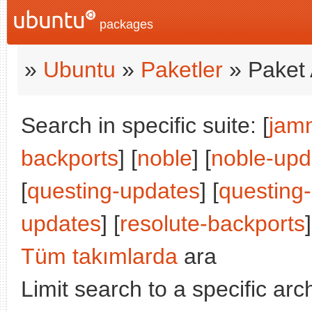
packages
»
Ubuntu
»
Paketler
» Paket 
Search in specific suite: [
jam
backports
] [
noble
] [
noble-upd
[
questing-updates
] [
questing
updates
] [
resolute-backports
]
Tüm takımlarda
ara
Limit search to a specific arch