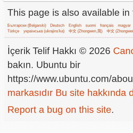
This page is also available in
Български (Bəlgarski)
Deutsch
English
suomi
français
magyar
Türkçe
українська (ukrajins'ka)
中文 (Zhongwen,简)
中文 (Zhongwe
İçerik Telif Hakkı © 2026
Cano
bakın. Ubuntu bir
https://www.ubuntu.com/abou
markasıdır
Bu site hakkında d
Report a bug on this site
.