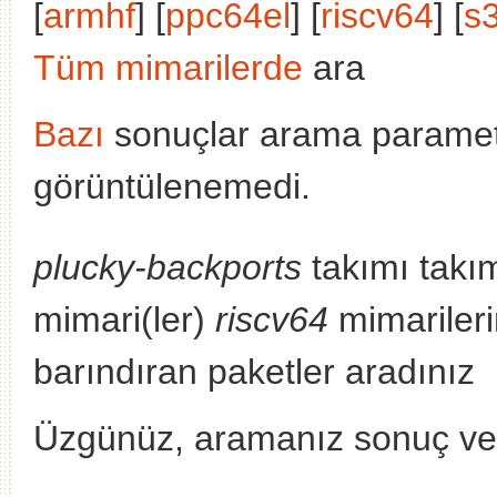
[
armhf
] [
ppc64el
] [
riscv64
] [
s
Tüm mimarilerde
ara
Bazı
sonuçlar arama parametr
görüntülenemedi.
plucky-backports
takımı takı
mimari(ler)
riscv64
mimarileri
barındıran paketler aradınız
Üzgünüz, aramanız sonuç v