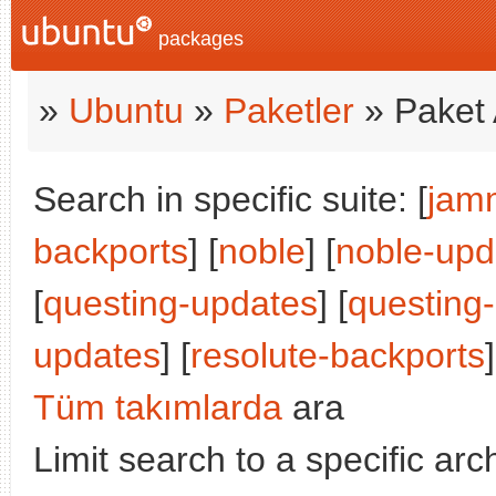
packages
»
Ubuntu
»
Paketler
» Paket 
Search in specific suite: [
jam
backports
] [
noble
] [
noble-upd
[
questing-updates
] [
questing
updates
] [
resolute-backports
]
Tüm takımlarda
ara
Limit search to a specific arch