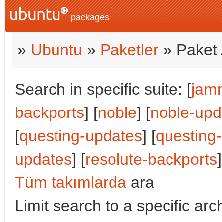
packages
»
Ubuntu
»
Paketler
» Paket 
Search in specific suite: [
jam
backports
] [
noble
] [
noble-upd
[
questing-updates
] [
questing
updates
] [
resolute-backports
]
Tüm takımlarda
ara
Limit search to a specific arch