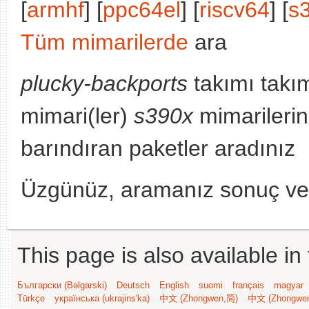
[
armhf
] [
ppc64el
] [
riscv64
] [
s
Tüm mimarilerde
ara
plucky-backports
takımı takı
mimari(ler)
s390x
mimarilerin
barındıran paketler aradınız
Üzgünüz, aramanız sonuç v
This page is also available in
Български (Bəlgarski)
Deutsch
English
suomi
français
magyar
Türkçe
українська (ukrajins'ka)
中文 (Zhongwen,简)
中文 (Zhongwe