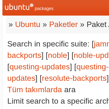
packages
»
Ubuntu
»
Paketler
» Paket 
Search in specific suite: [
jam
backports
] [
noble
] [
noble-upd
[
questing-updates
] [
questing
updates
] [
resolute-backports
]
Tüm takımlarda
ara
Limit search to a specific arch