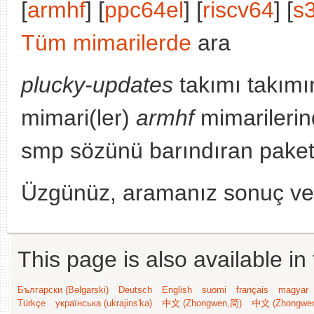
[
armhf
] [
ppc64el
] [
riscv64
] [
s
Tüm mimarilerde
ara
plucky-updates
takımı takımı
mimari(ler)
armhf
mimarilerin
smp sözünü barındıran paketl
Üzgünüz, aramanız sonuç v
This page is also available in
Български (Bəlgarski)
Deutsch
English
suomi
français
magyar
Türkçe
українська (ukrajins'ka)
中文 (Zhongwen,简)
中文 (Zhongwe