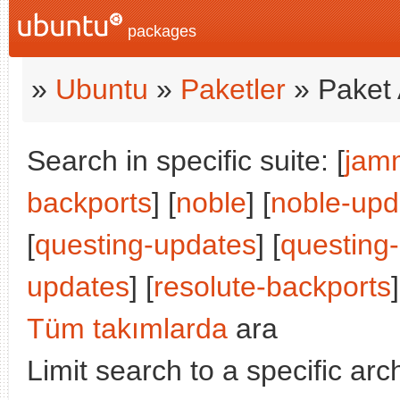
packages
»
Ubuntu
»
Paketler
» Paket 
Search in specific suite: [
jam
backports
] [
noble
] [
noble-upd
[
questing-updates
] [
questing
updates
] [
resolute-backports
]
Tüm takımlarda
ara
Limit search to a specific arch