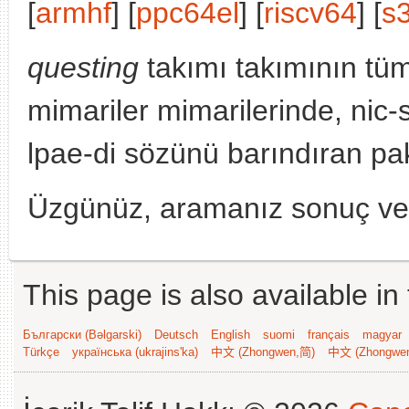
[
armhf
] [
ppc64el
] [
riscv64
] [
s
questing
takımı takımının tü
mimariler mimarilerinde, nic
lpae-di sözünü barındıran pak
Üzgünüz, aramanız sonuç v
This page is also available in
Български (Bəlgarski)
Deutsch
English
suomi
français
magyar
Türkçe
українська (ukrajins'ka)
中文 (Zhongwen,简)
中文 (Zhongwe