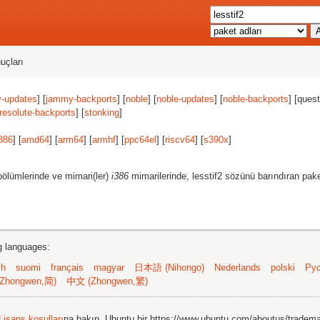
uçları
-updates
] [
jammy-backports
] [
noble
] [
noble-updates
] [
noble-backports
] [quest
resolute-backports
] [
stonking
]
386
] [
amd64
] [
arm64
] [
armhf
] [
ppc64el
] [
riscv64
] [
s390x
]
ölümlerinde ve mimari(ler)
i386
mimarilerinde, lesstif2 sözünü barındıran pake
ng languages:
sh
suomi
français
magyar
日本語 (Nihongo)
Nederlands
polski
Рус
Zhongwen,简)
中文 (Zhongwen,繁)
Lisans koşulları
na bakın. Ubuntu bir https://www.ubuntu.com/aboutus/tradem