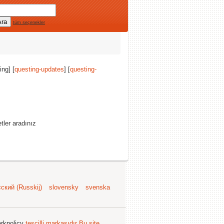
tüm seçenekler
ing] [
questing-updates
] [
questing-
tler aradınız
ский (Russkij)
slovensky
svenska
arkpolicy
tescilli markasıdır
Bu site