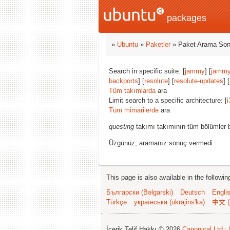
packages
»
Ubuntu
»
Paketler
» Paket Arama Son
Search in specific suite: [
jammy
] [
jammy
backports
] [
resolute
] [
resolute-updates
] [
Tüm takımlarda
ara
Limit search to a specific architecture: [
i
Tüm mimarilerde
ara
questing
takımı takımının tüm bölümler b
Üzgünüz, aramanız sonuç vermedi
This page is also available in the followi
Български (Bəlgarski)
Deutsch
Engli
Türkçe
українська (ukrajins'ka)
中文 (
İçerik Telif Hakkı © 2026
Canonical Ltd.
;