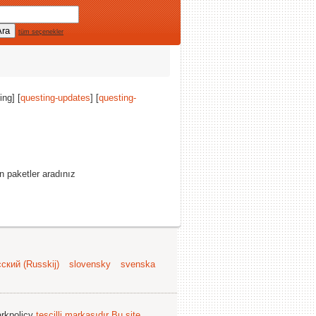
tüm seçenekler
ing] [
questing-updates
] [
questing-
 paketler aradınız
ский (Russkij)
slovensky
svenska
arkpolicy
tescilli markasıdır
Bu site