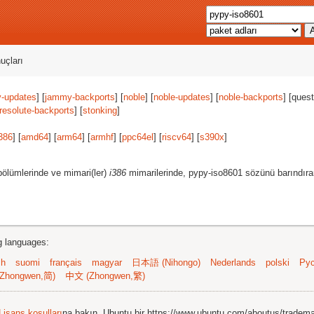
uçları
-updates
] [
jammy-backports
] [
noble
] [
noble-updates
] [
noble-backports
] [quest
resolute-backports
] [
stonking
]
386
] [
amd64
] [
arm64
] [
armhf
] [
ppc64el
] [
riscv64
] [
s390x
]
ölümlerinde ve mimari(ler)
i386
mimarilerinde, pypy-iso8601 sözünü barındıran
ng languages:
sh
suomi
français
magyar
日本語 (Nihongo)
Nederlands
polski
Рус
Zhongwen,简)
中文 (Zhongwen,繁)
Lisans koşulları
na bakın. Ubuntu bir https://www.ubuntu.com/aboutus/tradem