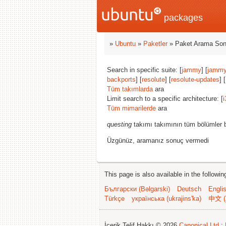
packages
»
Ubuntu
»
Paketler
» Paket Arama Son
Search in specific suite: [
jammy
] [
jammy
backports
] [
resolute
] [
resolute-updates
] [
Tüm takımlarda
ara
Limit search to a specific architecture: [
i
Tüm mimarilerde
ara
questing
takımı takımının tüm bölümler b
Üzgünüz, aramanız sonuç vermedi
This page is also available in the followi
Български (Bəlgarski)
Deutsch
Engli
Türkçe
українська (ukrajins'ka)
中文 (
İçerik Telif Hakkı © 2026
Canonical Ltd.
;