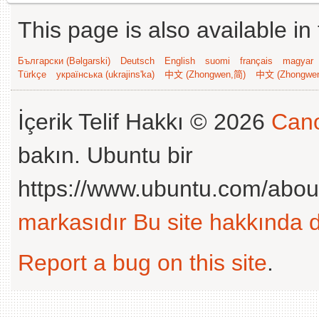
This page is also available in
Български (Bəlgarski)
Deutsch
English
suomi
français
magyar
Türkçe
українська (ukrajins'ka)
中文 (Zhongwen,简)
中文 (Zhongwe
İçerik Telif Hakkı © 2026
Cano
bakın. Ubuntu bir
https://www.ubuntu.com/abou
markasıdır
Bu site hakkında d
Report a bug on this site
.