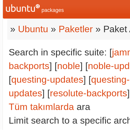
packages
»
Ubuntu
»
Paketler
» Paket 
Search in specific suite: [
jam
backports
] [
noble
] [
noble-upd
[
questing-updates
] [
questing
updates
] [
resolute-backports
]
Tüm takımlarda
ara
Limit search to a specific arch