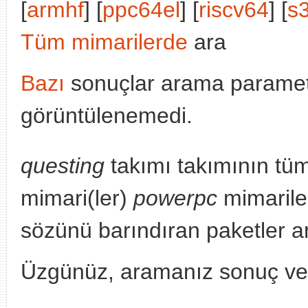
[
armhf
] [
ppc64el
] [
riscv64
] [
s
Tüm mimarilerde
ara
Bazı
sonuçlar arama parametr
görüntülenemedi.
questing
takımı takımının tü
mimari(ler)
powerpc
mimariler
sözünü barındıran paketler a
Üzgünüz, aramanız sonuç v