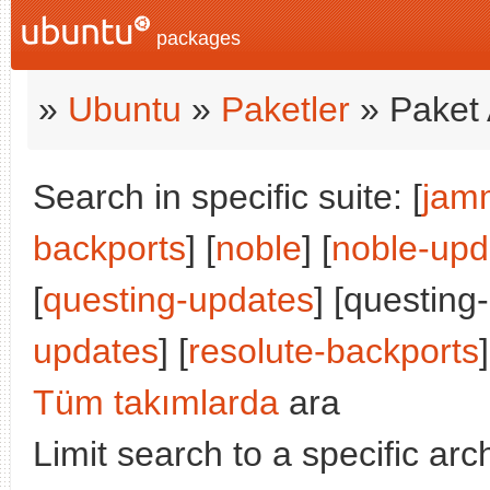
packages
»
Ubuntu
»
Paketler
» Paket 
Search in specific suite: [
jam
backports
] [
noble
] [
noble-upd
[
questing-updates
] [questing
updates
] [
resolute-backports
]
Tüm takımlarda
ara
Limit search to a specific arch