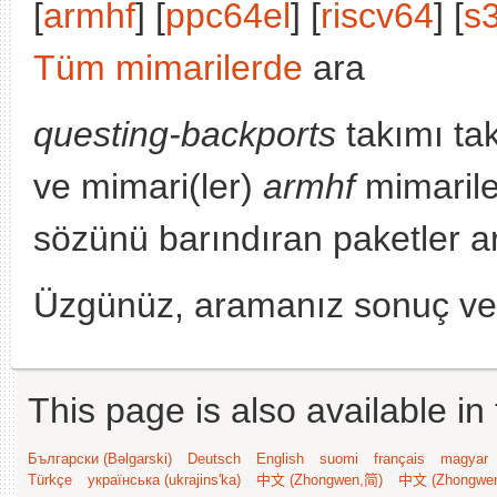
[
armhf
] [
ppc64el
] [
riscv64
] [
s
Tüm mimarilerde
ara
questing-backports
takımı ta
ve mimari(ler)
armhf
mimarile
sözünü barındıran paketler a
Üzgünüz, aramanız sonuç v
This page is also available in
Български (Bəlgarski)
Deutsch
English
suomi
français
magyar
Türkçe
українська (ukrajins'ka)
中文 (Zhongwen,简)
中文 (Zhongwe