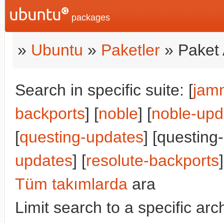
packages
»
Ubuntu
»
Paketler
» Paket 
Search in specific suite: [
jam
backports
] [
noble
] [
noble-upd
[
questing-updates
] [questing
updates
] [
resolute-backports
]
Tüm takımlarda
ara
Limit search to a specific arch