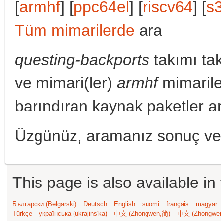
[
armhf
] [
ppc64el
] [
riscv64
] [
s
Tüm mimarilerde
ara
questing-backports
takımı ta
ve mimari(ler)
armhf
mimarile
barındıran kaynak paketler a
Üzgünüz, aramanız sonuç v
This page is also available in
Български (Bəlgarski)
Deutsch
English
suomi
français
magyar
Türkçe
українська (ukrajins'ka)
中文 (Zhongwen,简)
中文 (Zhongwe