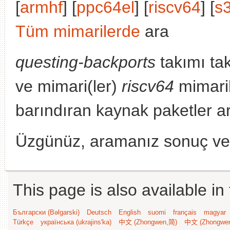
[
armhf
] [
ppc64el
] [
riscv64
] [
s
Tüm mimarilerde
ara
questing-backports
takımı ta
ve mimari(ler)
riscv64
mimari
barındıran kaynak paketler a
Üzgünüz, aramanız sonuç v
This page is also available in
Български (Bəlgarski)
Deutsch
English
suomi
français
magyar
Türkçe
українська (ukrajins'ka)
中文 (Zhongwen,简)
中文 (Zhongwe