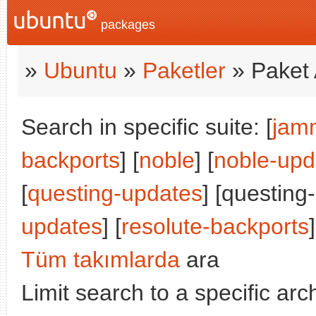
packages
»
Ubuntu
»
Paketler
» Paket 
Search in specific suite: [
jam
backports
] [
noble
] [
noble-upd
[
questing-updates
] [questing
updates
] [
resolute-backports
]
Tüm takımlarda
ara
Limit search to a specific arch