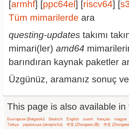
[
armhf
] [
ppc64el
] [
riscv64
] [
s
Tüm mimarilerde
ara
questing-updates
takımı takı
mimari(ler)
amd64
mimarileri
barındıran kaynak paketler a
Üzgünüz, aramanız sonuç v
This page is also available in
Български (Bəlgarski)
Deutsch
English
suomi
français
magyar
Türkçe
українська (ukrajins'ka)
中文 (Zhongwen,简)
中文 (Zhongwe