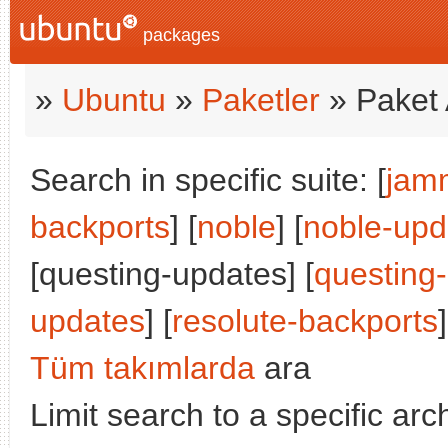
packages
»
Ubuntu
»
Paketler
» Paket 
Search in specific suite: [
jam
backports
] [
noble
] [
noble-upd
[questing-updates] [
questing
updates
] [
resolute-backports
]
Tüm takımlarda
ara
Limit search to a specific arch