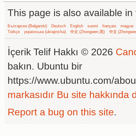
This page is also available in
Български (Bəlgarski)
Deutsch
English
suomi
français
magyar
Türkçe
українська (ukrajins'ka)
中文 (Zhongwen,简)
中文 (Zhongwe
İçerik Telif Hakkı © 2026
Cano
bakın. Ubuntu bir
https://www.ubuntu.com/abou
markasıdır
Bu site hakkında d
Report a bug on this site
.