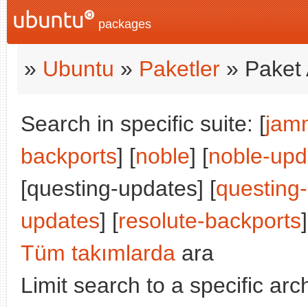
packages
»
Ubuntu
»
Paketler
» Paket 
Search in specific suite: [
jam
backports
] [
noble
] [
noble-upd
[questing-updates] [
questing
updates
] [
resolute-backports
]
Tüm takımlarda
ara
Limit search to a specific arch