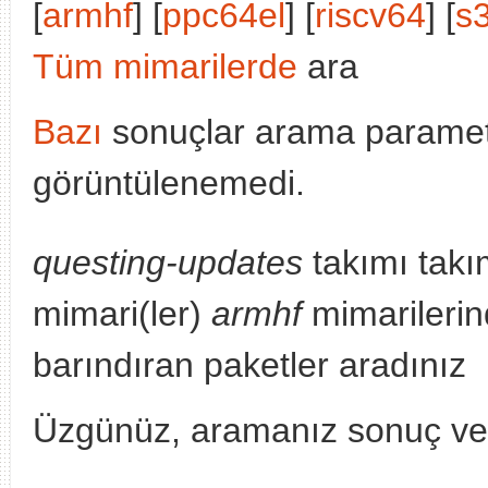
[
armhf
] [
ppc64el
] [
riscv64
] [
s
Tüm mimarilerde
ara
Bazı
sonuçlar arama parametr
görüntülenemedi.
questing-updates
takımı takı
mimari(ler)
armhf
mimarilerind
barındıran paketler aradınız
Üzgünüz, aramanız sonuç v