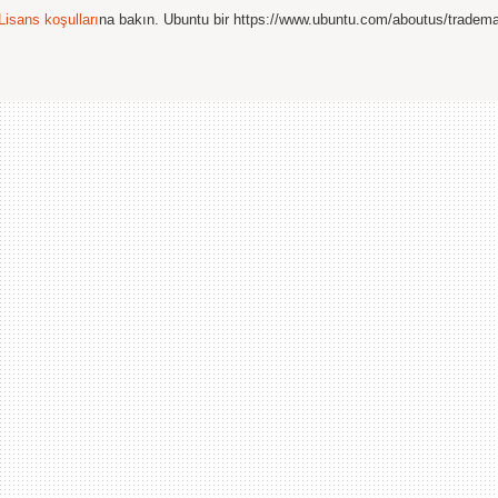
Lisans koşulları
na bakın. Ubuntu bir https://www.ubuntu.com/aboutus/tradem