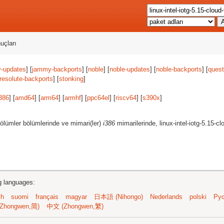
uçları
-updates
] [
jammy-backports
] [
noble
] [
noble-updates
] [
noble-backports
] [
quest
resolute-backports
] [
stonking
]
386
] [
amd64
] [
arm64
] [
armhf
] [
ppc64el
] [
riscv64
] [
s390x
]
ölümler bölümlerinde ve mimari(ler)
i386
mimarilerinde, linux-intel-iotg-5.15-c
ng languages:
sh
suomi
français
magyar
日本語 (Nihongo)
Nederlands
polski
Рус
Zhongwen,简)
中文 (Zhongwen,繁)