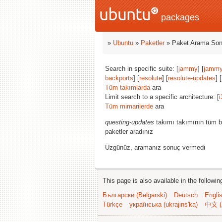
packages
»
Ubuntu
»
Paketler
» Paket Arama Son
Search in specific suite: [
jammy
] [
jammy
backports
] [
resolute
] [
resolute-updates
] [
Tüm takımlarda
ara
Limit search to a specific architecture: [
i
Tüm mimarilerde
ara
questing-updates
takımı takımının tüm b
paketler aradınız
Üzgünüz, aramanız sonuç vermedi
This page is also available in the followi
Български (Bəlgarski)
Deutsch
Engli
Türkçe
українська (ukrajins'ka)
中文 (