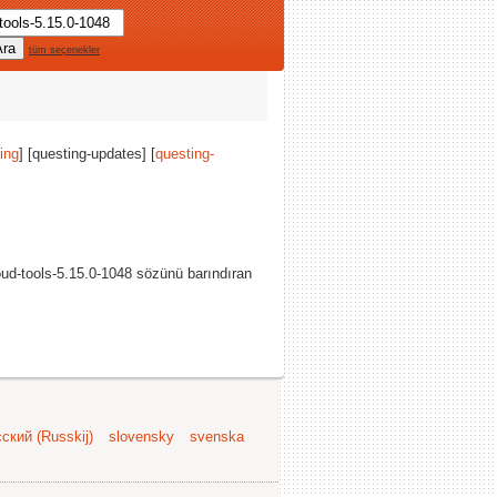
tüm seçenekler
ing
] [questing-updates] [
questing-
loud-tools-5.15.0-1048 sözünü barındıran
ский (Russkij)
slovensky
svenska