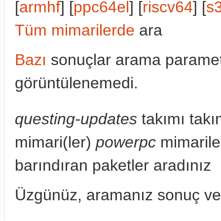
[
armhf
] [
ppc64el
] [
riscv64
] [
s
Tüm mimarilerde
ara
Bazı
sonuçlar arama parametr
görüntülenemedi.
questing-updates
takımı takı
mimari(ler)
powerpc
mimariler
barındıran paketler aradınız
Üzgünüz, aramanız sonuç v