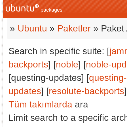
packages
»
Ubuntu
»
Paketler
» Paket 
Search in specific suite: [
jam
backports
] [
noble
] [
noble-upd
[questing-updates] [
questing
updates
] [
resolute-backports
]
Tüm takımlarda
ara
Limit search to a specific arch