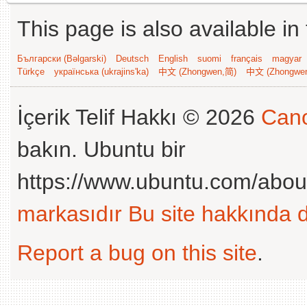
This page is also available in
Български (Bəlgarski)
Deutsch
English
suomi
français
magyar
Türkçe
українська (ukrajins'ka)
中文 (Zhongwen,简)
中文 (Zhongwe
İçerik Telif Hakkı © 2026
Cano
bakın. Ubuntu bir
https://www.ubuntu.com/abou
markasıdır
Bu site hakkında d
Report a bug on this site
.