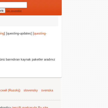
tüm seçenekler
ing
] [questing-updates] [
questing-
ünü barındıran kaynak paketler aradınız
ский (Russkij)
slovensky
svenska
arkpolicy
tescilli markasıdır
Bu site