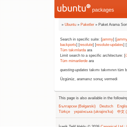
packages
»
Ubuntu
»
Paketler
» Paket Arama Son
Search in specific suite: [
jammy
] [
jammy
backports
] [
resolute
] [
resolute-updates
] [
Tüm takımlarda
ara
Limit search to a specific architecture: [
i
Tüm mimarilerde
ara
questing-updates
takımı takımının tüm b
Üzgünüz, aramanız sonuç vermedi
This page is also available in the followi
Български (Bəlgarski)
Deutsch
Engli
Türkçe
українська (ukrajins'ka)
中文 (
İçerik Telif Hakkı © 2026
Canonical Ltd.
;