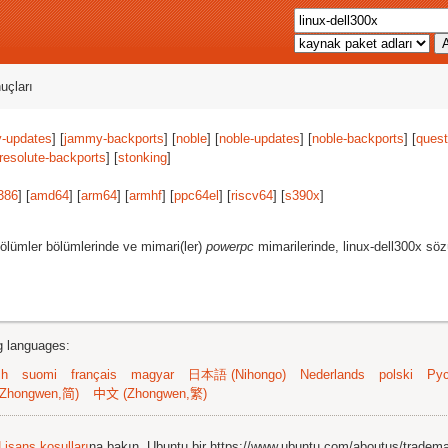
uçları
-updates
] [
jammy-backports
] [
noble
] [
noble-updates
] [
noble-backports
] [
quest
resolute-backports
] [
stonking
]
386
] [
amd64
] [
arm64
] [
armhf
] [
ppc64el
] [
riscv64
] [
s390x
]
ölümler bölümlerinde ve mimari(ler)
powerpc
mimarilerinde, linux-dell300x söz
ng languages:
sh
suomi
français
magyar
日本語 (Nihongo)
Nederlands
polski
Рус
Zhongwen,简)
中文 (Zhongwen,繁)
Lisans koşulları
na bakın. Ubuntu bir https://www.ubuntu.com/aboutus/tradem