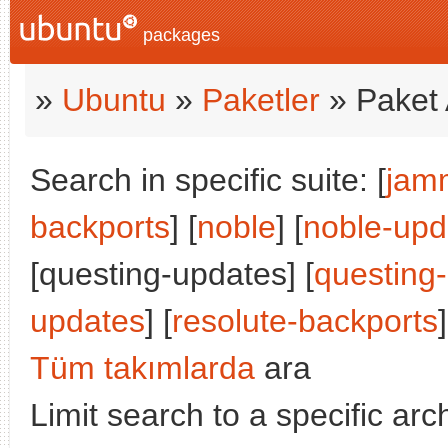
packages
»
Ubuntu
»
Paketler
» Paket 
Search in specific suite: [
jam
backports
] [
noble
] [
noble-upd
[questing-updates] [
questing
updates
] [
resolute-backports
]
Tüm takımlarda
ara
Limit search to a specific arch