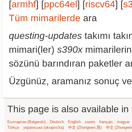
[
armhf
] [
ppc64el
] [
riscv64
] [
s
Tüm mimarilerde
ara
questing-updates
takımı takı
mimari(ler)
s390x
mimarilerin
sözünü barındıran paketler a
Üzgünüz, aramanız sonuç v
This page is also available in
Български (Bəlgarski)
Deutsch
English
suomi
français
magyar
Türkçe
українська (ukrajins'ka)
中文 (Zhongwen,简)
中文 (Zhongwe