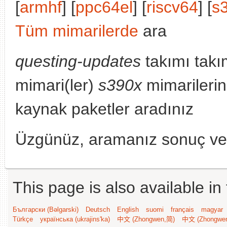
[
armhf
] [
ppc64el
] [
riscv64
] [
s
Tüm mimarilerde
ara
questing-updates
takımı takı
mimari(ler)
s390x
mimarilerin
kaynak paketler aradınız
Üzgünüz, aramanız sonuç v
This page is also available in
Български (Bəlgarski)
Deutsch
English
suomi
français
magyar
Türkçe
українська (ukrajins'ka)
中文 (Zhongwen,简)
中文 (Zhongwe