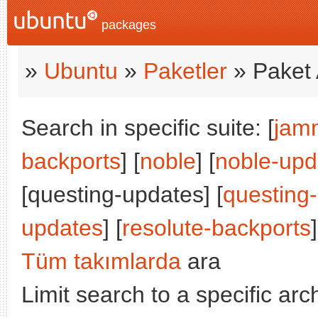
packages
»
Ubuntu
»
Paketler
» Paket 
Search in specific suite: [
jam
backports
] [
noble
] [
noble-upd
[questing-updates] [
questing
updates
] [
resolute-backports
]
Tüm takımlarda
ara
Limit search to a specific arch