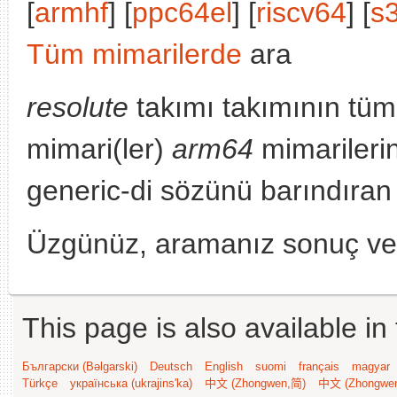
[
armhf
] [
ppc64el
] [
riscv64
] [
s
Tüm mimarilerde
ara
resolute
takımı takımının tüm
mimari(ler)
arm64
mimarileri
generic-di sözünü barındıran 
Üzgünüz, aramanız sonuç v
This page is also available in
Български (Bəlgarski)
Deutsch
English
suomi
français
magyar
Türkçe
українська (ukrajins'ka)
中文 (Zhongwen,简)
中文 (Zhongwe