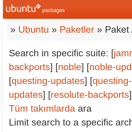
packages
»
Ubuntu
»
Paketler
» Paket 
Search in specific suite: [
jam
backports
] [
noble
] [
noble-upd
[
questing-updates
] [
questing
updates
] [
resolute-backports
]
Tüm takımlarda
ara
Limit search to a specific arch