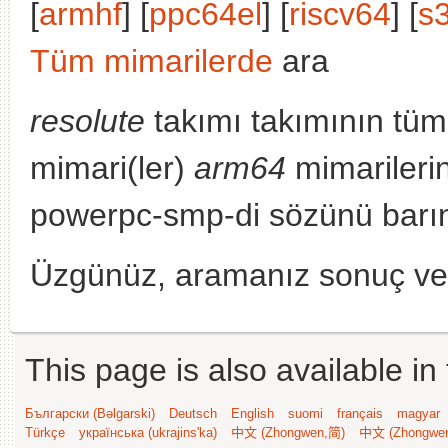
[
armhf
] [
ppc64el
] [
riscv64
] [
s
Tüm mimarilerde
ara
resolute
takımı takımının tüm
mimari(ler)
arm64
mimarileri
powerpc-smp-di sözünü barın
Üzgünüz, aramanız sonuç v
This page is also available in
Български (Bəlgarski)
Deutsch
English
suomi
français
magyar
Türkçe
українська (ukrajins'ka)
中文 (Zhongwen,简)
中文 (Zhongwe