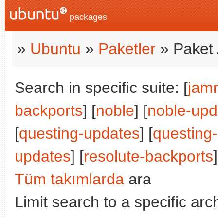
packages
»
Ubuntu
»
Paketler
» Paket 
Search in specific suite: [
jam
backports
] [
noble
] [
noble-upd
[
questing-updates
] [
questing
updates
] [
resolute-backports
]
Tüm takımlarda
ara
Limit search to a specific arch