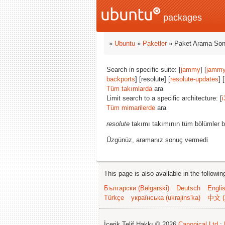
packages
»
Ubuntu
»
Paketler
» Paket Arama Son
Search in specific suite: [
jammy
] [
jammy
backports
] [resolute] [
resolute-updates
] [
Tüm takımlarda
ara
Limit search to a specific architecture: [
i
Tüm mimarilerde
ara
resolute
takımı takımının tüm bölümler b
Üzgünüz, aramanız sonuç vermedi
This page is also available in the followi
Български (Bəlgarski)
Deutsch
Engli
Türkçe
українська (ukrajins'ka)
中文 (
İçerik Telif Hakkı © 2026
Canonical Ltd.
;