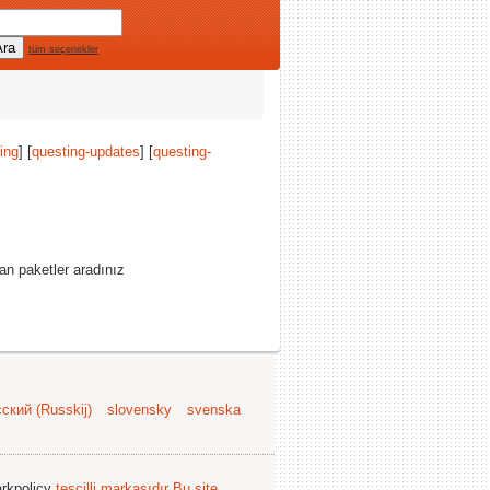
tüm seçenekler
ing
] [
questing-updates
] [
questing-
an paketler aradınız
ский (Russkij)
slovensky
svenska
arkpolicy
tescilli markasıdır
Bu site