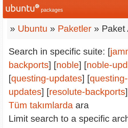
packages
»
Ubuntu
»
Paketler
» Paket 
Search in specific suite: [
jam
backports
] [
noble
] [
noble-upd
[
questing-updates
] [
questing
updates
] [
resolute-backports
]
Tüm takımlarda
ara
Limit search to a specific arch