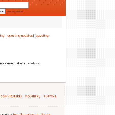
tüm seçenekler
ing
] [
questing-updates
] [
questing-
n kaynak paketler aradınız
ский (Russkij)
slovensky
svenska
arkpolicy
tescilli markasıdır
Bu site