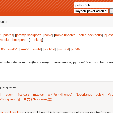
uçları
-updates
] [
jammy-backports
] [
noble
] [
noble-updates
] [
noble-backports
] [
quest
resolute-backports
] [
stonking
]
386
] [
amd64
] [
arm64
] [
armhf
] [
ppc64el
] [
riscv64
] [
s390x
]
ölümlerinde ve mimari(ler)
powerpc
mimarilerinde, python2.6 sözünü barındıra
ng languages:
sh
suomi
français
magyar
日本語 (Nihongo)
Nederlands
polski
Рус
Zhongwen,简)
中文 (Zhongwen,繁)
Lisans koşulları
na bakın. Ubuntu bir https://www.ubuntu.com/aboutus/tradem