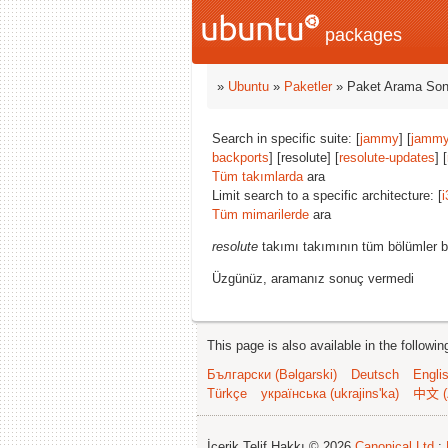
packages
»
Ubuntu
»
Paketler
» Paket Arama Son
Search in specific suite: [
jammy
] [
jammy
backports
] [resolute] [
resolute-updates
] [
Tüm takımlarda
ara
Limit search to a specific architecture: [
i
Tüm mimarilerde
ara
resolute
takımı takımının tüm bölümler b
Üzgünüz, aramanız sonuç vermedi
This page is also available in the followi
Български (Bəlgarski)
Deutsch
Engli
Türkçe
українська (ukrajins'ka)
中文 (
İçerik Telif Hakkı © 2026
Canonical Ltd.
;