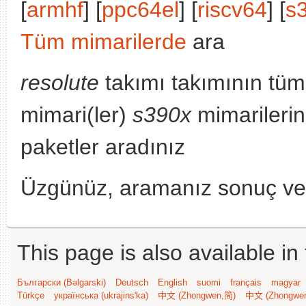
[
armhf
] [
ppc64el
] [
riscv64
] [
s
Tüm mimarilerde
ara
resolute
takımı takımının tüm
mimari(ler)
s390x
mimarilerin
paketler aradınız
Üzgünüz, aramanız sonuç v
This page is also available in
Български (Bəlgarski)
Deutsch
English
suomi
français
magyar
Türkçe
українська (ukrajins'ka)
中文 (Zhongwen,简)
中文 (Zhongwe