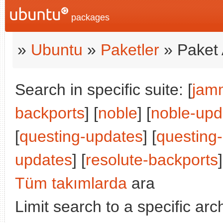
packages
»
Ubuntu
»
Paketler
» Paket 
Search in specific suite: [
jam
backports
] [
noble
] [
noble-upd
[
questing-updates
] [
questing
updates
] [
resolute-backports
]
Tüm takımlarda
ara
Limit search to a specific arch