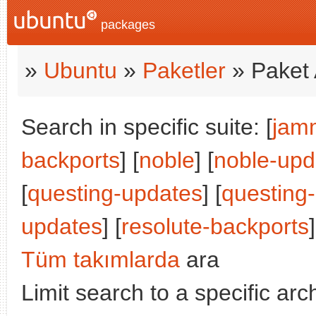
packages
»
Ubuntu
»
Paketler
» Paket 
Search in specific suite: [
jam
backports
] [
noble
] [
noble-upd
[
questing-updates
] [
questing
updates
] [
resolute-backports
]
Tüm takımlarda
ara
Limit search to a specific arch