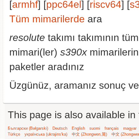
[
armhf
] [
ppc64el
] [
riscv64
] [
s
Tüm mimarilerde
ara
resolute
takımı takımının tüm
mimari(ler)
s390x
mimarilerin
paketler aradınız
Üzgünüz, aramanız sonuç v
This page is also available in
Български (Bəlgarski)
Deutsch
English
suomi
français
magyar
Türkçe
українська (ukrajins'ka)
中文 (Zhongwen,简)
中文 (Zhongwe